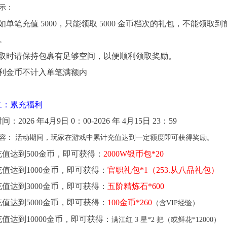
示：
如单笔充值 5000，只能领取 5000 金币档次的礼包，不能领取
。
领取时请保持包裹有足够空间，以便顺利领取奖励。
返利金币不计入单笔满额内
二：累充福利
：2026 年4月9日 0：00-2026 年 4月15日 23：59
容：
活动期间，玩家在游戏中累计充值达到一定额度即可获得奖励。
值达到500金币，即可获得：
2000W银币包*20
值达到1000金币，即可获得：
官职礼包*1（253.从八品礼包）
值达到3000金币，即可获得：
五阶精炼石*600
值达到5000金币，即可获得：
100金币
*260
（含VIP经验）
值达到10000金币，即可获得：
满江红
3 星*2 把（或鲜花*12000）