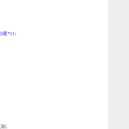
星*11
）
奖励。